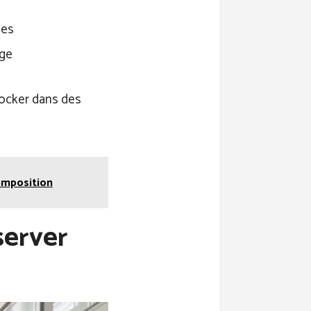
ues
nge
stocker dans des
composition
server