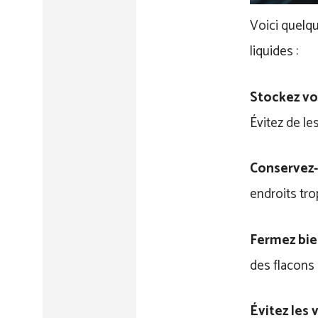
Voici quelqu
liquides :
Stockez vos
Évitez de le
Conservez-
endroits tr
Fermez bie
des flacons
Évitez les