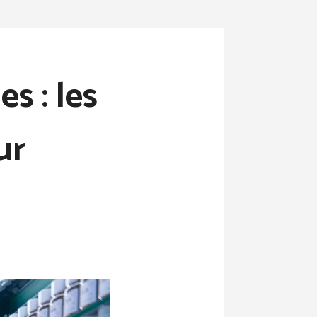
s : les
ur