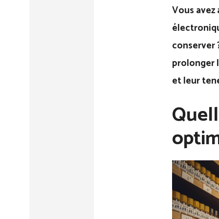
Vous avez a
électroniq
conserver ?
prolonger l
et leur ten
Quell
optim