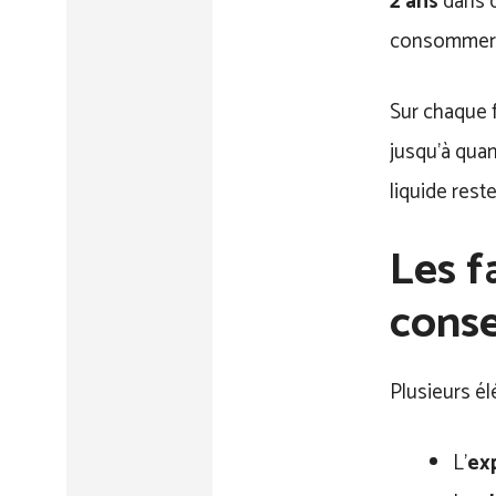
2 ans
dans d
consommer 
Sur chaque 
jusqu’à quand
liquide rest
Les f
conse
Plusieurs él
L’
exp