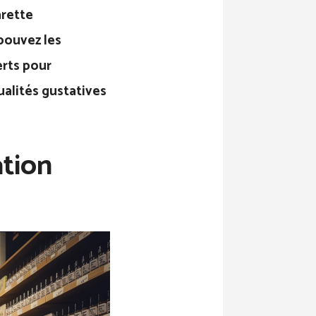
arette
pouvez les
erts pour
ualités gustatives
ation