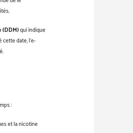
ndé de le
ités.
e (DDM)
qui indique
 cette date, l’e-
é.
emps :
es et la nicotine